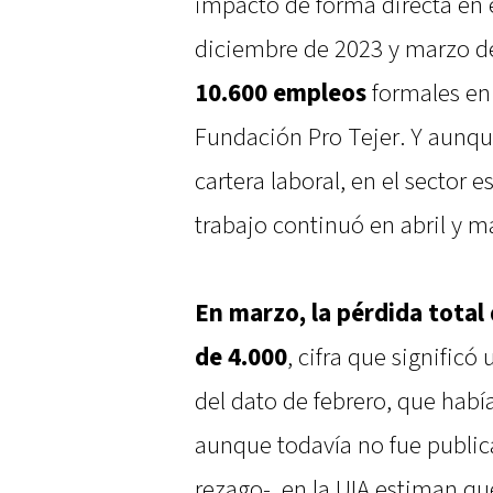
impactó de forma directa en e
diciembre de 2023 y marzo d
10.600 empleos
formales en
Fundación Pro Tejer. Y aunque
cartera laboral, en el sector
trabajo continuó en abril y m
En marzo, la pérdida total
de 4.000
, cifra que signific
del dato de febrero, que habí
aunque todavía no fue public
rezago-, en la UIA estiman qu