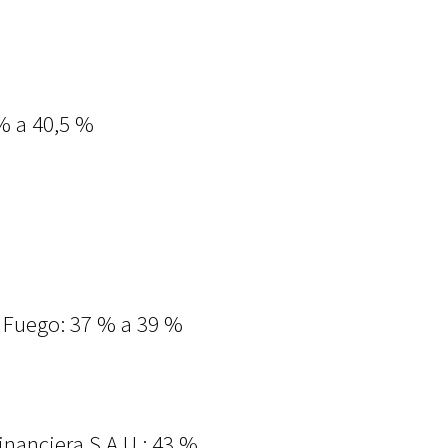
 % a 40,5 %
l Fuego: 37 % a 39 %
nanciera S.A.U.: 43 %