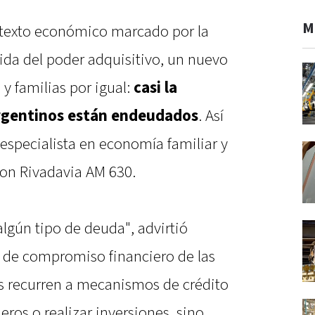
M
ntexto económico marcado por la
dida del poder adquisitivo, un nuevo
 y familias por igual:
casi la
argentinos están endeudados
. Así
especialista en economía familiar y
on Rivadavia AM 630.
algún tipo de deuda", advirtió
 de compromiso financiero de las
es recurren a mecanismos de crédito
eros o realizar inversiones, sino