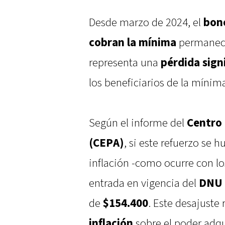
Desde marzo de 2024, el
bono
cobran la mínima
permane
representa una
pérdida sign
los beneficiarios de la mínim
Según el informe del
Centro 
(CEPA)
, si este refuerzo se h
inflación -como ocurre con lo
entrada en vigencia del
DNU 
de
$154.400
. Este desajuste 
inflación
sobre el poder adqui