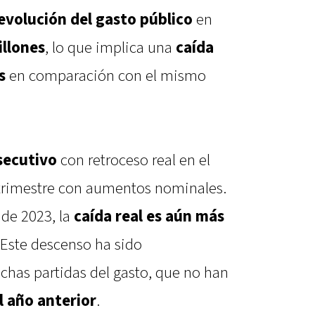
evolución del gasto público
en
illones
, lo que implica una
caída
s
en comparación con el mismo
secutivo
con retroceso real en el
 trimestre con aumentos nominales.
de 2023, la
caída real es aún más
 Este descenso ha sido
has partidas del gasto, que no han
l año anterior
.