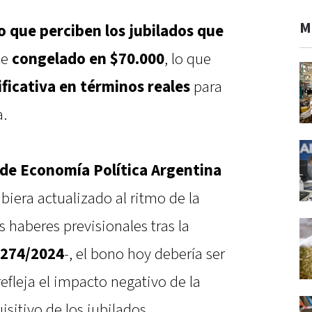
M
 que perciben los jubilados que
ce
congelado en $70.000
, lo que
ificativa en términos reales
para
a.
de Economía Política Argentina
ubiera actualizado al ritmo de la
s haberes previsionales tras la
274/2024
-, el bono hoy debería ser
refleja el impacto negativo de la
sitivo de los jubilados.