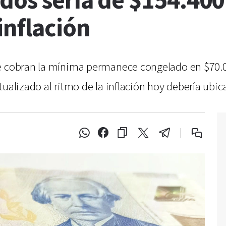
dos sería de $154.400 
inflación
ue cobran la mínima permanece congelado en $70.
ualizado al ritmo de la inflación hoy debería ubic