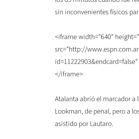
sin inconvenientes físicos pa
<iframe width="640" height=
src="http://www.espn.com.ar
id=11222903&endcard=false" 
</iframe>
Atalanta abrió el marcador a
Lookman, de penal, pero a lo
asistido por Lautaro.