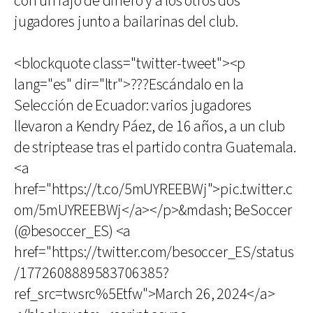
con un fajo de dinero y a los otros dos
jugadores junto a bailarinas del club.
<blockquote class="twitter-tweet"><p
lang="es" dir="ltr">???Escándalo en la
Selección de Ecuador: varios jugadores
llevaron a Kendry Páez, de 16 años, a un club
de striptease tras el partido contra Guatemala.
<a
href="https://t.co/5mUYREEBWj">pic.twitter.c
om/5mUYREEBWj</a></p>&mdash; BeSoccer
(@besoccer_ES) <a
href="https://twitter.com/besoccer_ES/status
/1772608889583706385?
ref_src=twsrc%5Etfw">March 26, 2024</a>