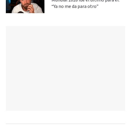
Mundial 2026 fue el último para él:
“Ya no me da para otro”