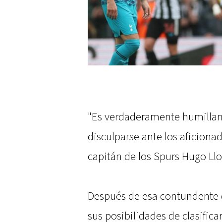
"Es verdaderamente humillant
disculparse ante los aficiona
capitán de los Spurs Hugo Llor
Después de esa contundente 
sus posibilidades de clasific