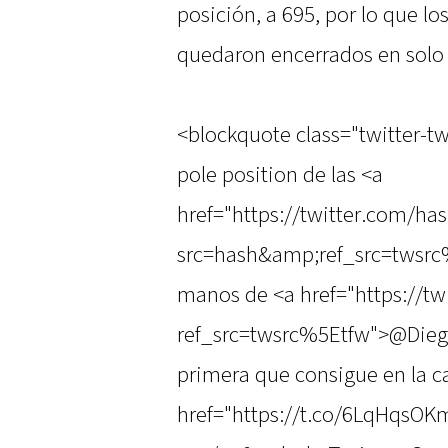
posición, a 695, por lo que lo
quedaron encerrados en solo 
<blockquote class="twitter-twe
pole position de las <a
href="https://twitter.com/h
src=hash&amp;ref_src=twsr
manos de <a href="https://t
ref_src=twsrc%5Etfw">@Dieg
primera que consigue en la ca
href="https://t.co/6LqHqsO