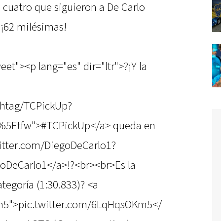
s cuatro que siguieron a De Carlo
¡62 milésimas!
et"><p lang="es" dir="ltr">?¡Y la
ashtag/TCPickUp?
c%5Etfw">#TCPickUp</a> queda en
witter.com/DiegoDeCarlo1?
oDeCarlo1</a>!?<br><br>Es la
tegoría (1:30.833)? <a
Km5">pic.twitter.com/6LqHqsOKm5</