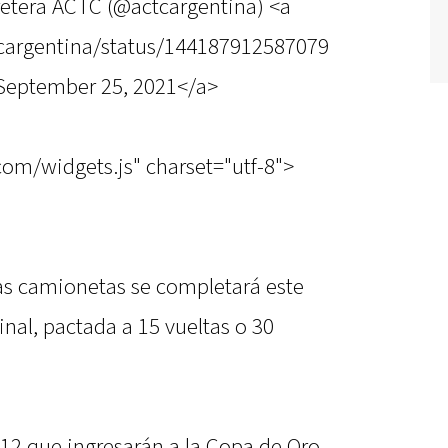
tera ACTC (@actcargentina) <a
tcargentina/status/144187912587079
September 25, 2021</a>
.com/widgets.js" charset="utf-8">
las camionetas se completará este
inal, pactada a 15 vueltas o 30
 12 que ingresarán a la Copa de Oro,