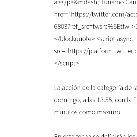
a></p>&mdash; Turismo Carre
href="https://twitter.com/ac
6803?ref_src=twsrc%5Etfw">
</blockquote> <script async
src="https://platform.twitter
</script>
La acción de la categoría de 
domingo, a las 13.55, con la F
minutos como máximo.
En esta fecha se definirán los