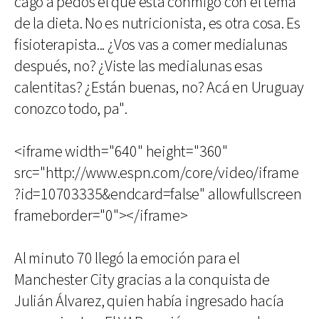
cagó a pedos el que está conmigo con el tema
de la dieta. No es nutricionista, es otra cosa. Es
fisioterapista... ¿Vos vas a comer medialunas
después, no? ¿Viste las medialunas esas
calentitas? ¿Están buenas, no? Acá en Uruguay
conozco todo, pa".
<iframe width="640" height="360"
src="http://www.espn.com/core/video/iframe
?id=10703335&endcard=false" allowfullscreen
frameborder="0"></iframe>
Al minuto 70 llegó la emoción para el
Manchester City gracias a la conquista de
Julián Álvarez, quien había ingresado hacía