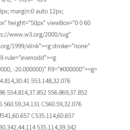
50px; margin:0 auto 12px;
px" height="50px" viewBox="0 0 60
tps://www.w3.org/2000/svg"
.org/1999/xlink"><g stroke="none"
fill-rule="evenodd"><g
000, -20.000000)" fill="#000000"><g>
4.814,30.41 553.148,32.076
86 554.814,37.852 556.869,37.852
6 560.59,34.131 C560.59,32.076
M541,60.657 C535.114,60.657
30.342,44.114 535.114,39.342