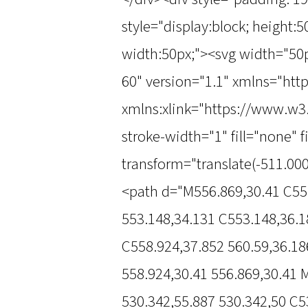
style="display:block; height:
width:50px;"><svg width="50
60" version="1.1" xmlns="ht
xmlns:xlink="https://www.w3
stroke-width="1" fill="none" 
transform="translate(-511.000
<path d="M556.869,30.41 C55
553.148,34.131 C553.148,36.1
C558.924,37.852 560.59,36.18
558.924,30.41 556.869,30.41 
530.342,55.887 530.342,50 C5