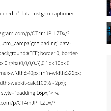
m-media" data-instgrm-captioned
stagram.com/p/CT4mJP_LZDx/?
utm_campaign=loading" data-
background:#FFF; border:0; border-
x 0 rgba(0,0,0,0.5),0 1px 10px 0
; max-width:540px; min-width:326px;
dth:-webkit-calc(100% - 2px);
 style="padding:16px;"> <a
am.com/p/CT4mJP_LZDx/?