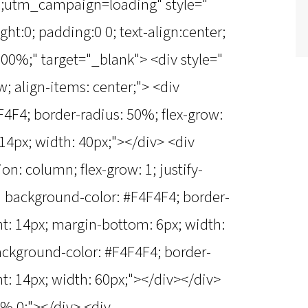
tm_campaign=loading" style="
ht:0; padding:0 0; text-align:center;
00%;" target="_blank"> <div style="
ow; align-items: center;"> <div
4F4; border-radius: 50%; flex-grow:
 14px; width: 40px;"></div> <div
tion: column; flex-grow: 1; justify-
=" background-color: #F4F4F4; border-
ght: 14px; margin-bottom: 6px; width:
ackground-color: #F4F4F4; border-
ght: 14px; width: 60px;"></div></div>
9% 0;"></div> <div