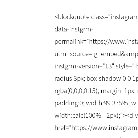
<blockquote class="instagra
data-instgrm-
permalink="https://www.in
utm_source=ig_embed&amp;
instgrm-version="13" style=" 
radius:3px; box-shadow:0 0 1p
rgba(0,0,0,0.15); margin: 1px
padding:0; width:99.375%; wi
width:calc(100% - 2px);"><div
href="https://www.instagr