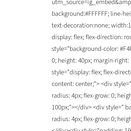
utm_source=ig_embed&amp;u
background:#FFFFFF; line-heig
text-decoration:none; width:1
display: flex; flex-direction: r
style="background-color: #F4F
0; height: 40px; margin-right:
style="display: flex; flex-direc
content: center;"> <div style
radius: 4px; flex-grow: 0; hei
100px;"></div> <div style=" b
radius: 4px; flex-grow: 0; hei
</div><div style="padding: 1