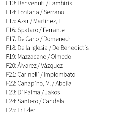
F13: Benvenuti / Lambiris
F14: Fontana / Serrano
F15: Azar / Martínez, T.
F16: Spataro / Ferrante
F17: De Carlo / Domenech
F18: De la Iglesia / De Benedictis
F19: Mazzacane / Olmedo
F20: Álvarez / Vázquez
F21: Carinelli / Impiombato
F22: Canapino, M. / Abella
F23: Di Palma / Jakos
F24: Santero / Candela
F25: Fritzler