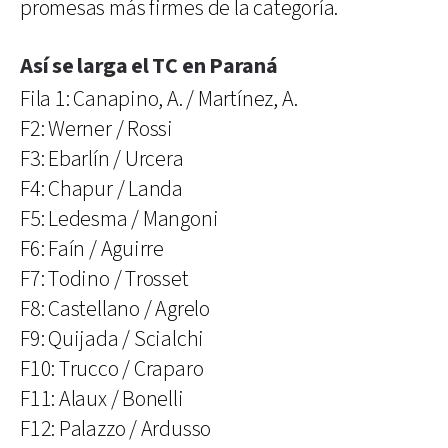
promesas más firmes de la categoría.
Así se larga el TC en Paraná
Fila 1: Canapino, A. / Martínez, A.
F2: Werner / Rossi
F3: Ebarlín / Urcera
F4: Chapur / Landa
F5: Ledesma / Mangoni
F6: Faín / Aguirre
F7: Todino / Trosset
F8: Castellano / Agrelo
F9: Quijada / Scialchi
F10: Trucco / Craparo
F11: Alaux / Bonelli
F12: Palazzo / Ardusso