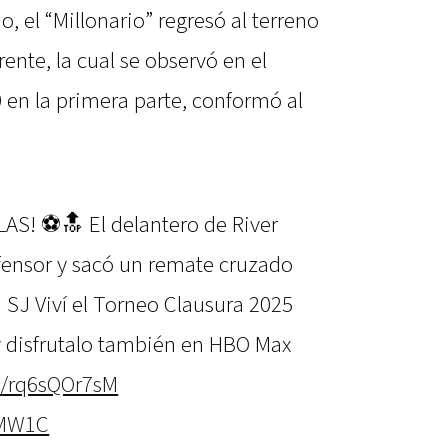
, el “Millonario” regresó al terreno
ente, la cual se observó en el
 en la primera parte, conformó al
AS! ⚽🔝 El delantero de River
fensor y sacó un remate cruzado
n SJ Viví el Torneo Clausura 2025
 disfrutalo también en HBO Max
co/rq6sQOr7sM
nMW1C