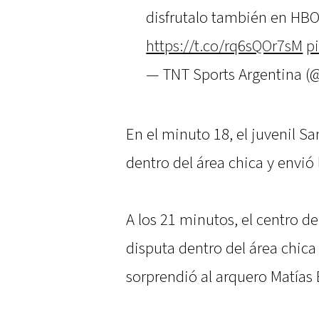
disfrutalo también en HB
https://t.co/rq6sQOr7sM
p
— TNT Sports Argentina 
En el minuto 18, el juvenil S
dentro del área chica y envió 
A los 21 minutos, el centro d
disputa dentro del área chica
sorprendió al arquero Matías