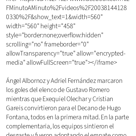
FMinutoAMinuto%2Fvideos%2F20038144128
0330%2F&show_text=1&width=560"
width="560" height="458"
style="border:none;overflow:hidden"
scrolling="no" frameborder="0"
allowTransparency="true" allow="encrypted-
media" allowFullScreen="true"></iframe>
Ángel Albornoz y Adriel Fernández marcaron
los goles del elenco de Gustavo Romero
mientras que Exequiel Olechar y Cristian
Gareis convirtieron para el Decano de Hugo
Fontana, todos en la primera mitad. En la parte
complementaria, los equipos sintieron el
desgaste y fueron adoptando el empate como