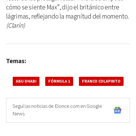
cómo se siente Max”, dijo el británico entre
lágrimas, reflejando la magnitud del momento
.
(Clarín)
Temas:
ABU DHABI
FÓRMULA 1
FRANCO COLAPINTO
Seguí las noticias de Elonce.com en Google
News