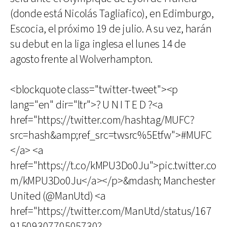
(donde está Nicolás Tagliafico), en Edimburgo,
Escocia, el próximo 19 de julio. A su vez, harán
su debut en la liga inglesa el lunes 14 de
agosto frente al Wolverhampton.
<blockquote class="twitter-tweet"><p
lang="en" dir="ltr">? U N I T E D ?<a
href="https://twitter.com/hashtag/MUFC?
src=hash&amp;ref_src=twsrc%5Etfw">#MUFC
</a> <a
href="https://t.co/kMPU3Do0Ju">pic.twitter.co
m/kMPU3Do0Ju</a></p>&mdash; Manchester
United (@ManUtd) <a
href="https://twitter.com/ManUtd/status/167
9150930770505730?