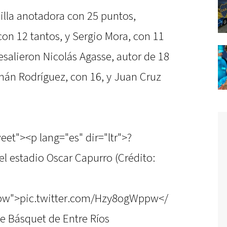
illa anotadora con 25 puntos,
on 12 tantos, y Sergio Mora, con 11
esalieron Nicolás Agasse, autor de 18
án Rodríguez, con 16, y Juan Cruz
eet"><p lang="es" dir="ltr">?
el estadio Oscar Capurro (Crédito:
ppw">pic.twitter.com/Hzy8ogWppw</
 Básquet de Entre Ríos