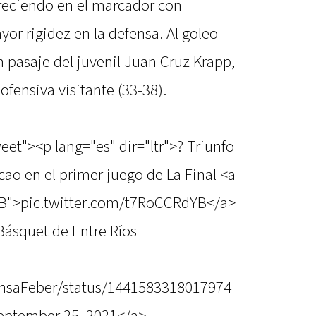
creciendo en el marcador con
yor rigidez en la defensa. Al goleo
 pasaje del juvenil Juan Cruz Krapp,
ofensiva visitante (33-38).
eet"><p lang="es" dir="ltr">? Triunfo
ao en el primer juego de La Final <a
YB">pic.twitter.com/t7RoCCRdYB</a>
ásquet de Entre Ríos
rensaFeber/status/1441583318017974