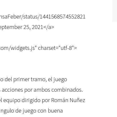
rensaFeber/status/1441568574552821
eptember 25, 2021</a>
.com/widgets.js" charset="utf-8">
o del primer tramo, el juego
as acciones por ambos combinados.
 el equipo dirigido por Román Nuñez
ángulo de juego con buena