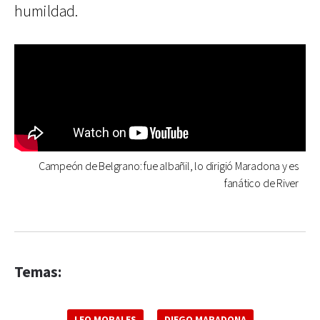
humildad.
Campeón de Belgrano: fue albañil, lo dirigió Maradona y es
fanático de River
Temas:
LEO MORALES
DIEGO MARADONA