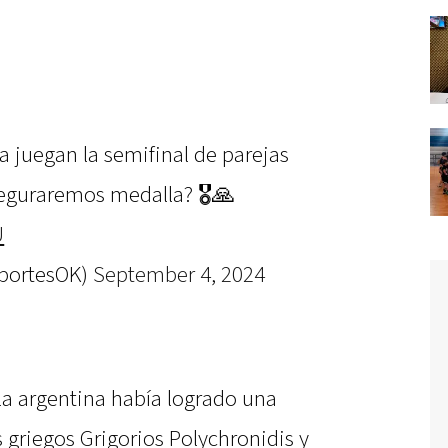
 juegan la semifinal de parejas
seguraremos medalla? 🎖🙏
U
portesOK)
September 4, 2024
pla argentina había logrado una
 griegos Grigorios Polychronidis y