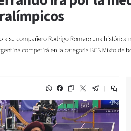
errando irá por la me
aralímpicos
to a su compañero Rodrigo Romero una histórica 
rgentina competirá en la categoría BC3 Mixto de bo