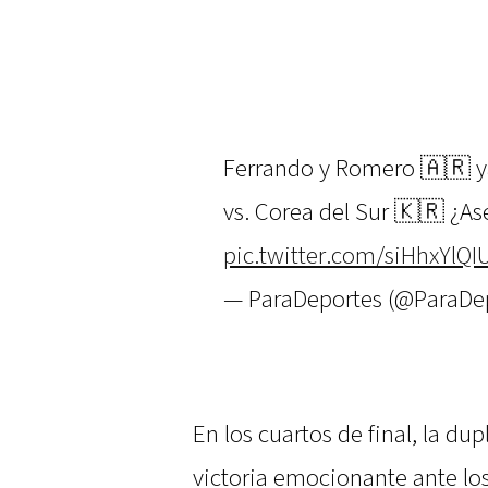
Ferrando y Romero 🇦🇷 ya
vs. Corea del Sur 🇰🇷 ¿A
pic.twitter.com/siHhxYlQI
— ParaDeportes (@ParaDe
En los cuartos de final, la du
victoria emocionante ante los