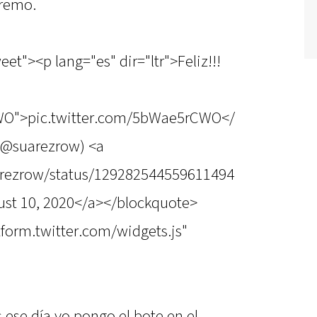
 remo.
et"><p lang="es" dir="ltr">Feliz!!!
CWO">pic.twitter.com/5bWae5rCWO</
(@suarezrow) <a
uarezrow/status/129282544559611494
st 10, 2020</a></blockquote>
atform.twitter.com/widgets.js"
s ese día yo pongo el bote en el