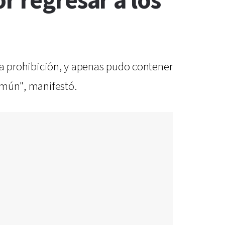
r regresar a los
 la prohibición, y apenas pudo contener
común", manifestó.