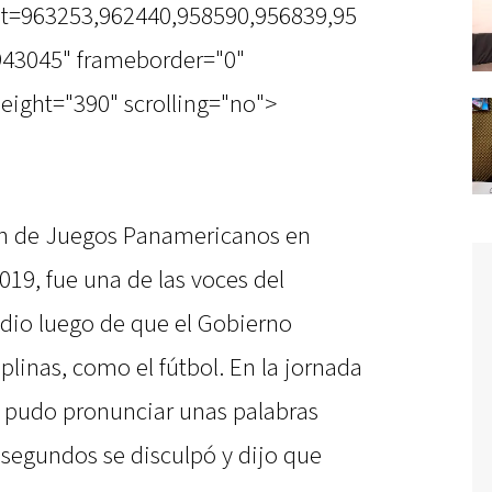
st=963253,962440,958590,956839,95
943045" frameborder="0"
eight="390" scrolling="no">
ón de Juegos Panamericanos en
19, fue una de las voces del
dio luego de que el Gobierno
plinas, como el fútbol. En la jornada
as pudo pronunciar unas palabras
 segundos se disculpó y dijo que