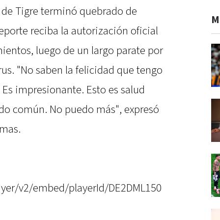
o de Tigre terminó quebrado de
M
orte reciba la autorización oficial
mientos, luego de un largo parate por
rus. "No saben la felicidad que tengo
. Es impresionante. Esto es salud
tido común. No puedo más", expresó
imas.
player/v2/embed/playerId/DE2DML150