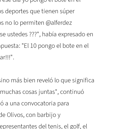
 los deportes que tienen súper
s no lo permiten @alferdez
 se ustedes ???", había expresado en
 apuesta: "El 10 pongo el bote en el
r!!!".
ino más bien reveló lo que significa
n muchas cosas juntas", continuó
mó a una convocatoria para
de Olivos, con barbijo y
resentantes del tenis, el golf, el