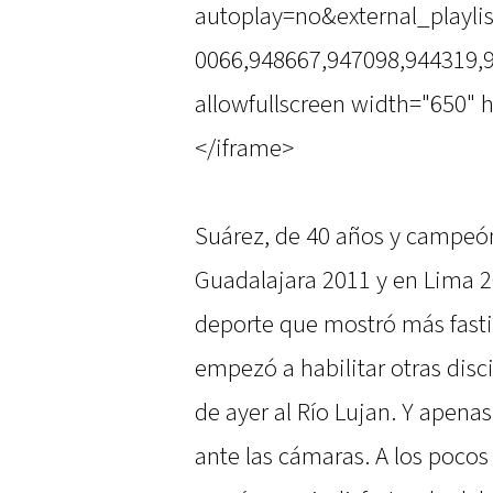
autoplay=no&external_playli
0066,948667,947098,944319,
allowfullscreen width="650" h
</iframe>
Suárez, de 40 años y campe
Guadalajara 2011 y en Lima 20
deporte que mostró más fasti
empezó a habilitar otras disci
de ayer al Río Lujan. Y apen
ante las cámaras. A los pocos