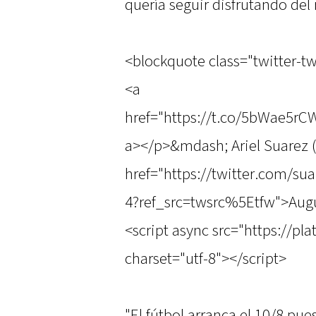
quería seguir disfrutando del
<blockquote class="twitter-twe
<a
href="https://t.co/5bWae5r
a></p>&mdash; Ariel Suarez 
href="https://twitter.com/s
4?ref_src=twsrc%5Etfw">Augu
<script async src="https://pl
charset="utf-8"></script>
"El fútbol arranca el 10/8 pue