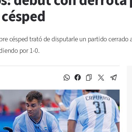
s: debut con derrota 
 césped
re césped trató de disputarle un partido cerrado 
diendo por 1-0.