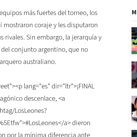
M
 equipos más fuertes del torneo, los
i mostraron coraje y les disputaron
us rivales. Sin embargo, la jerarquía y
a del conjunto argentino, que no
arquero australiano.
eet"><p lang="es" dir="ltr">¡FINAL
agónico descenlace, <a
shtag/LosLeones?
%5Etfw">#LosLeones</a> dieron
ron por la mínima diferencia ante