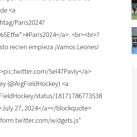
 de <a
shtag/Paris2024?
%5Etfw">#Paris2024</a>. <br><br>?
Esto recien empieza ¡Vamos Leones!
">pic.twitter.com/SeI47PavIy</a>
ey (@ArgFieldHockey) <a
rgFieldHockey/status/18171786773538
July 27, 2024</a></blockquote>
atform.twitter.com/widgets.js"