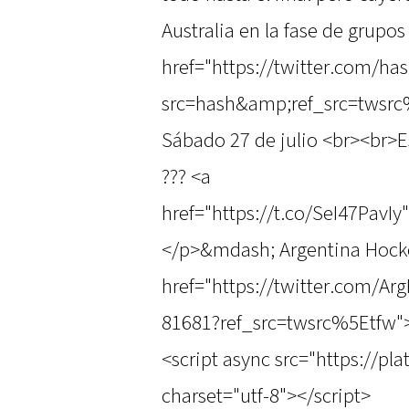
Australia en la fase de grupos
href="https://twitter.com/ha
src=hash&amp;ref_src=twsrc
Sábado 27 de julio <br><br>
??? <a
href="https://t.co/SeI47PavIy
</p>&mdash; Argentina Hock
href="https://twitter.com/A
81681?ref_src=twsrc%5Etfw">
<script async src="https://pl
charset="utf-8"></script>