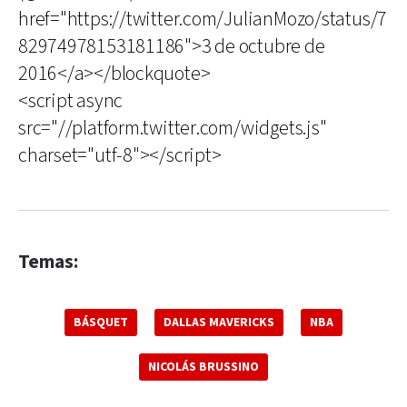
href="https://twitter.com/JulianMozo/status/7
82974978153181186">3 de octubre de
2016</a></blockquote>
<script async
src="//platform.twitter.com/widgets.js"
charset="utf-8"></script>
Temas:
BÁSQUET
DALLAS MAVERICKS
NBA
NICOLÁS BRUSSINO