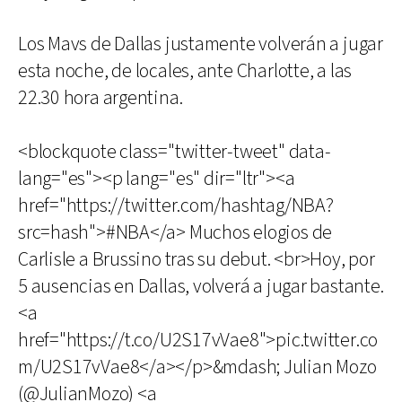
Los Mavs de Dallas justamente volverán a jugar
esta noche, de locales, ante Charlotte, a las
22.30 hora argentina.
<blockquote class="twitter-tweet" data-
lang="es"><p lang="es" dir="ltr"><a
href="https://twitter.com/hashtag/NBA?
src=hash">#NBA</a> Muchos elogios de
Carlisle a Brussino tras su debut. <br>Hoy, por
5 ausencias en Dallas, volverá a jugar bastante.
<a
href="https://t.co/U2S17vVae8">pic.twitter.co
m/U2S17vVae8</a></p>&mdash; Julian Mozo
(@JulianMozo) <a