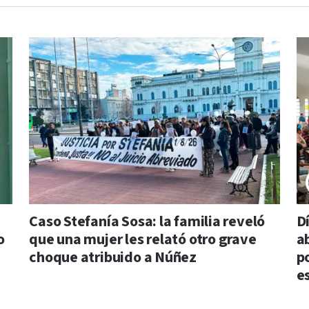
Caso Stefanía Sosa: la familia reveló
D
o
que una mujer les relató otro grave
a
choque atribuido a Núñez
p
e