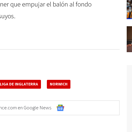
ener que empujar el balón al fondo
 suyos.
LIGA DE INGLATERRA
NORWICH
Elonce.com en Google News