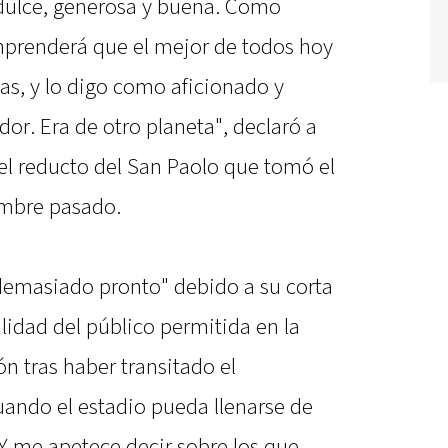
dulce, generosa y buena. Como
omprenderá que el mejor de todos hoy
as, y lo digo como aficionado y
r. Era de otro planeta", declaró a
 el reducto del San Paolo que tomó el
embre pasado.
demasiado pronto" debido a su corta
alidad del público permitida en la
ón tras haber transitado el
uando el estadio pueda llenarse de
Y me apetece decir sobre los que