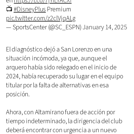
en
https://t.co/7jYILYACXi
📺
#DisneyPlus
Premium
pic.twitter.com/z2clVjqALg
— SportsCenter (@SC_ESPN)
January 14, 2025
El diagnóstico dejó a San Lorenzo en una
situación incómoda, ya que, aunque el
arquero había sido relegado en el inicio de
2024, había recuperado su lugar en el equipo
titular por la falta de alternativas en esa
posición.
Ahora, con Altamirano fuera de acción por
tiempo indeterminado, la dirigencia del club
deberá encontrar con urgencia a un nuevo