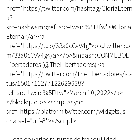
href="https://twitter.com/hashtag/GloriaEtern
a?
src=hash&amp;ref_src=twsrc%5Etfw">#Gloria
Eterna</a> <a
href="https://t.co/33a0cCvV4g">pic.twitter.co
m/33a0cCvV4g</a></p>&mdash; CONMEBOL
Libertadores (@TheLibertadores) <a
href="https://twitter.com/TheLibertadores/sta
tus/1501711277122629638?
ref_src=twsrc%5Etfw">March 10, 2022</a>
</blockquote> <script async
src="https://platform.twitter.com/widgets.js"
charset="utf-8"></script>
Luego de varios minutos de tranquilidad