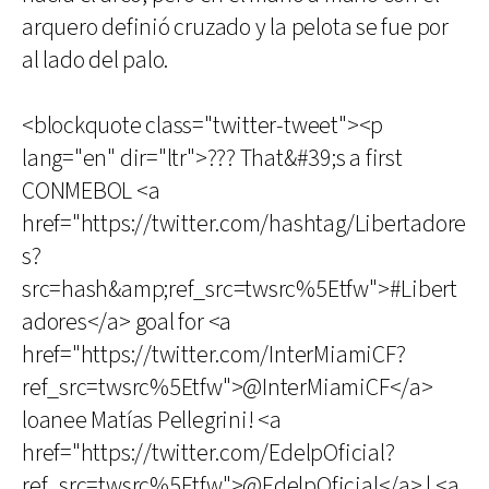
arquero definió cruzado y la pelota se fue por
al lado del palo.
<blockquote class="twitter-tweet"><p
lang="en" dir="ltr">??? That&#39;s a first
CONMEBOL <a
href="https://twitter.com/hashtag/Libertadore
s?
src=hash&amp;ref_src=twsrc%5Etfw">#Libert
adores</a> goal for <a
href="https://twitter.com/InterMiamiCF?
ref_src=twsrc%5Etfw">@InterMiamiCF</a>
loanee Matías Pellegrini! <a
href="https://twitter.com/EdelpOficial?
ref_src=twsrc%5Etfw">@EdelpOficial</a> | <a