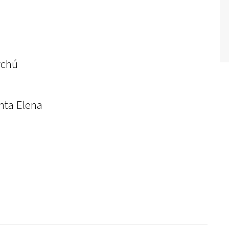
ychú
nta Elena