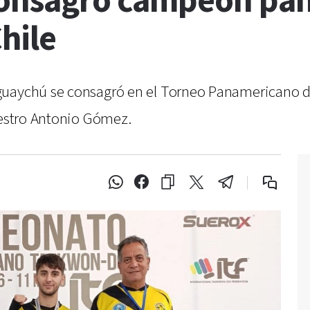
 consagró campeón pa
hile
eguaychú se consagró en el Torneo Panamericano
aestro Antonio Gómez.