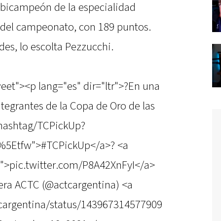
y bicampeón de la especialidad
er del campeonato, con 189 puntos.
des, lo escolta Pezzucchi.
eet"><p lang="es" dir="ltr">?En una
egrantes de la Copa de Oro de las
/hashtag/TCPickUp?
%5Etfw">#TCPickUp</a>? <a
I">pic.twitter.com/P8A42XnFyI</a>
ra ACTC (@actcargentina) <a
tcargentina/status/143967314577909