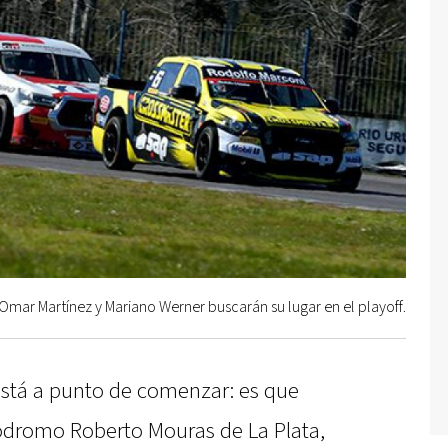
Omar Martínez y Mariano Werner buscarán su lugar en el playoff.
está a punto de comenzar: es que
tódromo Roberto Mouras de La Plata,