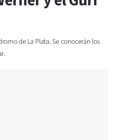
Werner y el Gurí
ódromo de La Plata. Se conocerán los
r.