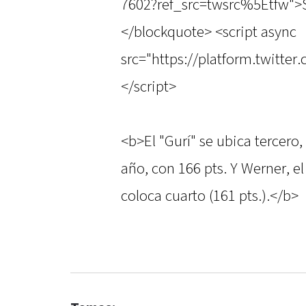
7602?ref_src=twsrc%5Etfw">
</blockquote> <script async
src="https://platform.twitter
</script>
<b>El "Gurí" se ubica tercero,
año, con 166 pts. Y Werner, el
coloca cuarto (161 pts.).</b>