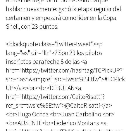
Actualmente, el oriundo de Salto da que
hablar nuevamente: ganó la etapa regular del
certamen y empezará como líder en la Copa
Shell, con 23 puntos.
<blockquote class="twitter-tweet"><p
lang="es" dir="ltr">? Son 29 los pilotos
inscriptos para fecha 8 de las <a
href="https://twitter.com/hashtag/TCPickUP?
src=hash&amp;ref_src=twsrc%5Etfw">#TCPick
UP</a>:<br><br>DEBUTAN<a
href="https://twitter.com/CaitoRisatti?
ref_src=twsrc%5Etfw">@CaitoRisatti</a>
<br>Hugo Ochoa <br>Juan Garbelino <br>
<br>AUSENTE<br>Federico Montans <a