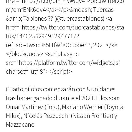
href="https://t.co/omfENk6qv4">pic.twitter.co
m/omfENk6qv4</a></p>&mdash; Tuercas
&amp; Tablones ?? (@tuercastablones) <a
href="https://twitter.com/tuercastablones/sta
tus/1446256294952947717?
ref_src=twsrc%5Etfw">October 7, 2021</a>
</blockquote> <script async
src="https://platform.twitter.com/widgets.js"
charset="utf-8"></script>
Cuarto pilotos comenzarán con 8 unidades
tras haber ganado durante el 2021. Ellos son:
Omar Martínez (Ford), Mariano Werner (Toyota
Hilux), Nicolás Pezzucchi (Nissan Frontier) y
Mazzacane.