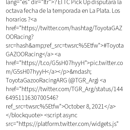
lang="es" dir="ltr">? El TC Pick Up disputará la
octava fecha de la temporada en La Plata. Los
horarios ?<a
href="https://twitter.com/hashtag/ToyotaGAZ
OORacing?
src=hash&amp;ref_src=twsrc%5Etfw">#Toyota
GAZOORacing</a> <a
href="https://t.co/G5sH07hyyH">pic.twitter.co
m/G5sH07hyyH</a></p>&mdash;
ToyotaGazooRacingARG (@TGR_Arg) <a
href="https://twitter.com/TGR_Arg/status/144
6495111630700546?
ref_src=twsrc%5Etfw">October 8, 2021</a>
</blockquote> <script async
src="https://platform.twitter.com/widgets.js"