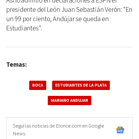
Así lo admitió en declaraciones a ESPN el
presidente del León Juan Sebastián Verón: "En
un 99 por ciento, Andújar se queda en
Estudiantes".
Temas:
BOCA
ESTUDIANTES DE LA PLATA
MARIANO ANDUJAR
Seguí las noticias de Elonce.com en Google
News