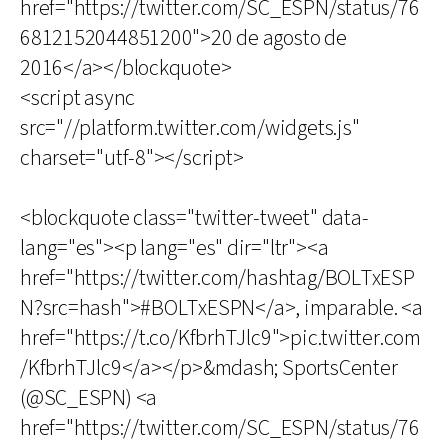
href="https://twitter.com/SC_ESPN/status/76
6812152044851200">20 de agosto de
2016</a></blockquote>
<script async
src="//platform.twitter.com/widgets.js"
charset="utf-8"></script>
<blockquote class="twitter-tweet" data-
lang="es"><p lang="es" dir="ltr"><a
href="https://twitter.com/hashtag/BOLTxESP
N?src=hash">#BOLTxESPN</a>, imparable. <a
href="https://t.co/KfbrhTJlc9">pic.twitter.com
/KfbrhTJlc9</a></p>&mdash; SportsCenter
(@SC_ESPN) <a
href="https://twitter.com/SC_ESPN/status/76