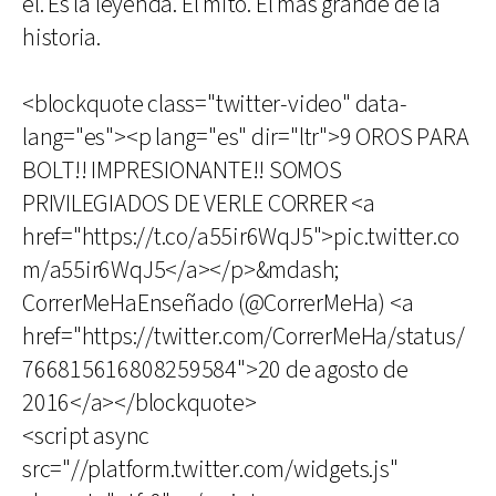
él. Es la leyenda. El mito. El más grande de la
historia.
<blockquote class="twitter-video" data-
lang="es"><p lang="es" dir="ltr">9 OROS PARA
BOLT!! IMPRESIONANTE!! SOMOS
PRIVILEGIADOS DE VERLE CORRER <a
href="https://t.co/a55ir6WqJ5">pic.twitter.co
m/a55ir6WqJ5</a></p>&mdash;
CorrerMeHaEnseñado (@CorrerMeHa) <a
href="https://twitter.com/CorrerMeHa/status/
766815616808259584">20 de agosto de
2016</a></blockquote>
<script async
src="//platform.twitter.com/widgets.js"