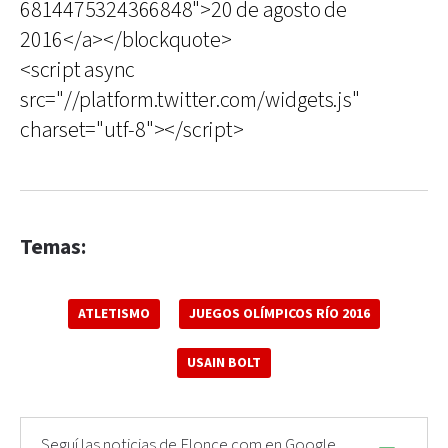
6814475324366848">20 de agosto de
2016</a></blockquote>
<script async
src="//platform.twitter.com/widgets.js"
charset="utf-8"></script>
Temas:
ATLETISMO
JUEGOS OLÍMPICOS RÍO 2016
USAIN BOLT
Seguí las noticias de Elonce.com en Google