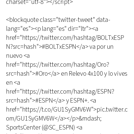
charset="utf-8"></script>
<blockquote class="twitter-tweet" data-
lang="es"><p lang="es" dir="ltr"><a
href="https://twitter.com/hashtag/BOLTxESP
N?src=hash">#BOLTxESPN</a> va por un
nuevo <a
href="https://twitter.com/hashtag/Oro?
src=hash">#Oro</a> en Relevo 4x100 y lo vives
en <a
href="https://twitter.com/hashtag/ESPN?
src=hash">#ESPN</a> y ESPN+. <a
href="https://t.co/GU1SyGMV6W">pic.twitter.c
om/GU1SyGMV6W</a></p>&mdash;
SportsCenter (@SC_ESPN) <a