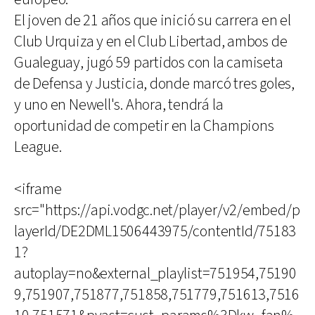
El joven de 21 años que inició su carrera en el
Club Urquiza y en el Club Libertad, ambos de
Gualeguay, jugó 59 partidos con la camiseta
de Defensa y Justicia, donde marcó tres goles,
y uno en Newell's. Ahora, tendrá la
oportunidad de competir en la Champions
League.
<iframe
src="https://api.vodgc.net/player/v2/embed/p
layerId/DE2DML1506443975/contentId/75183
1?
autoplay=no&external_playlist=751954,75190
9,751907,751877,751858,751779,751613,7516