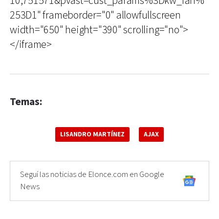
10,751571&pvast=cust_params%3Dkw_fan%
253D1" frameborder="0" allowfullscreen
width="650" height="390" scrolling="no">
</iframe>
Temas:
LISANDRO MARTÍNEZ
AJAX
Seguí las noticias de Elonce.com en Google
News