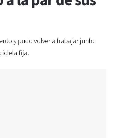
a la par de sus
erdo y pudo volver a trabajar junto
icleta fija.