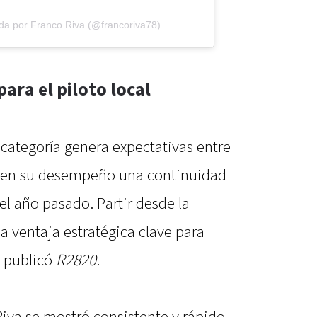
da por Franco Riva (@francoriva78)
ara el piloto local
a categoría genera expectativas entre
en en su desempeño una continuidad
el año pasado. Partir desde la
a ventaja estratégica clave para
a, publicó
R2820
.
 Riva se mostró consistente y rápido