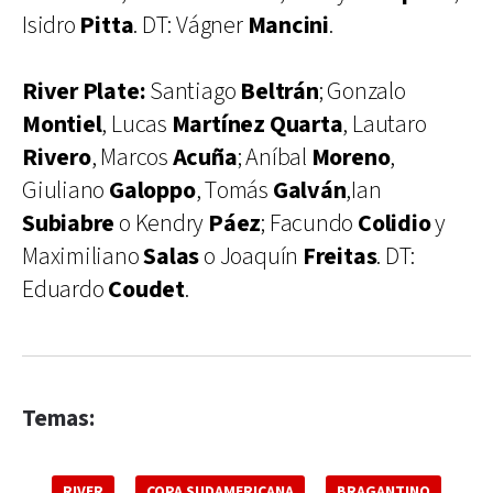
Isidro
Pitta
. DT: Vágner
Mancini
.
River Plate:
Santiago
Beltrán
; Gonzalo
Montiel
, Lucas
Martínez Quarta
, Lautaro
Rivero
, Marcos
Acuña
; Aníbal
Moreno
,
Giuliano
Galoppo
, Tomás
Galván
,Ian
Subiabre
o Kendry
Páez
; Facundo
Colidio
y
Maximiliano
Salas
o Joaquín
Freitas
. DT:
Eduardo
Coudet
.
Temas:
RIVER
COPA SUDAMERICANA
BRAGANTINO