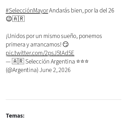
#SelecciónMayor
Andarás bien, por la del 26
😉🇦🇷
¡Unidos por un mismo sueño, ponemos
primera y arrancamos! 😏
pic.twitter.com/2psJ5tAd5E
— 🇦🇷 Selección Argentina ⭐⭐⭐
(@Argentina)
June 2, 2026
Temas: