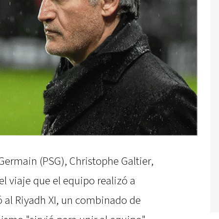
-Germain (PSG), Christophe Galtier,
l viaje que el equipo realizó a
ó al Riyadh XI, un combinado de