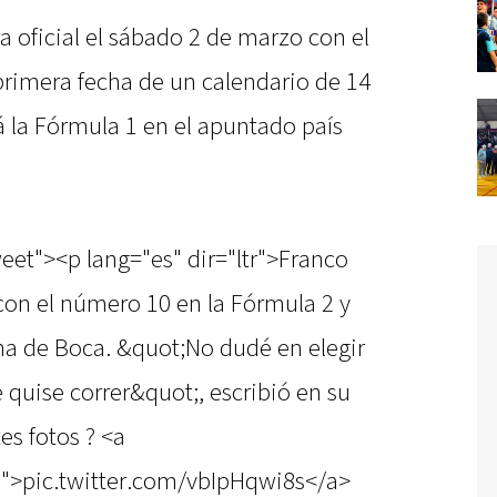
 oficial el sábado 2 de marzo con el
primera fecha de un calendario de 14
á la Fórmula 1 en el apuntado país
eet"><p lang="es" dir="ltr">Franco
con el número 10 en la Fórmula 2 y
cha de Boca. &quot;No dudé en elegir
quise correr&quot;, escribió en su
es fotos ? <a
s">pic.twitter.com/vbIpHqwi8s</a>