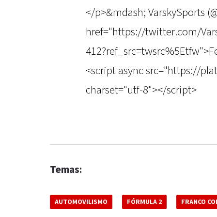
</p>&mdash; VarskySports (@
href="https://twitter.com/V
412?ref_src=twsrc%5Etfw">Fe
<script async src="https://pl
charset="utf-8"></script>
Temas:
AUTOMOVILISMO
FÓRMULA 2
FRANCO CO