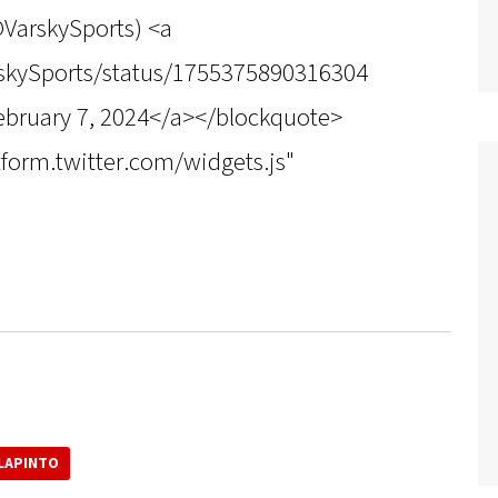
VarskySports) <a
arskySports/status/1755375890316304
bruary 7, 2024</a></blockquote>
atform.twitter.com/widgets.js"
LAPINTO