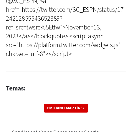
(@SC_ESPN) <a
href="https://twitter.com/SC_ESPN/status/17
24212855543652389?
ref_src=twsrc%5Etfw">November 13,
2023</a></blockquote> <script async
src="https://platform.twitter.com/widgets.js"
charset="utf-8"></script>
Temas:
EMILIANO MARTÍNEZ