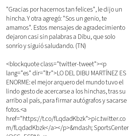
"Gracias por hacernos tan felices", le dijo un
hincha. Y otra agregó: "Sos un genio, te
amamos". Estos mensajes de agradecimiento
dejaron casi sin palabras a Dibu, que solo
sonrío y siguió saludando. (TN)
<blockquote class="twitter-tweet"><p
lang="es" dir="ltr">LO DEL DIBU MARTÍNEZ ES
ENORME: el mejor arquero del mundo tuvo el
lindo gesto de acercarse a los hinchas, tras su
arribo al país, para firmar autógrafos y sacarse
fotos.<a
href="https://t.co/fLqdadKbzk">pic.twitter.co
m/fLqdadKbzk</a></p>&mdash; SportsCenter