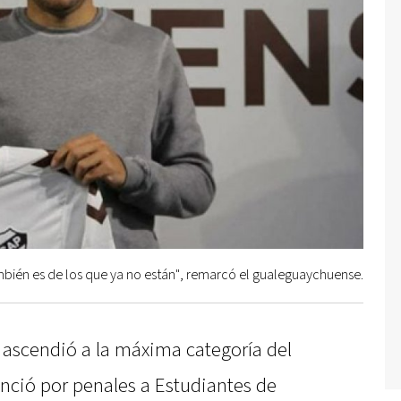
ambién es de los que ya no están", remarcó el gualeguaychuense.
 ascendió a la máxima categoría del
enció por penales a Estudiantes de