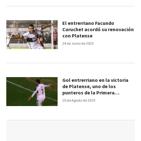
El entrerriano Facundo
Curuchet acordó su renovación
con Platense
24 de Junio de 2020
Gol entrerriano en la victoria
de Platense, uno de los
punteros de la Primera
Nacional
20 de Agosto de 2019