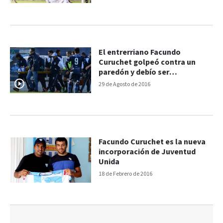
El entrerriano Facundo
Curuchet golpeó contra un
paredón y debío ser
hospitalizado
29 de Agosto de 2016
Facundo Curuchet es la nueva
incorporación de Juventud
Unida
18 de Febrero de 2016