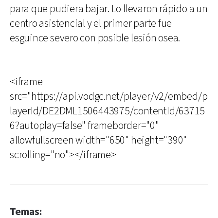
para que pudiera bajar. Lo llevaron rápido a un
centro asistencial y el primer parte fue
esguince severo con posible lesión osea.
<iframe
src="https://api.vodgc.net/player/v2/embed/p
layerId/DE2DML1506443975/contentId/63715
6?autoplay=false" frameborder="0"
allowfullscreen width="650" height="390"
scrolling="no"></iframe>
Temas: