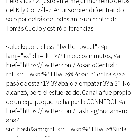
Pero a los 42, justo en el mejor momento de los
del Kily González, Artur sorprendió entrando
solo por detrás de todos ante un centro de
Tomás Cuello y estiró diferencias.
<blockquote class="twitter-tweet"><p
lang="es" dir="ltr">?? En pocos minutos, <a
href="https://twitter.com/RosarioCentral?
ref_src=twsrc%5Etfw">@RosarioCentral</a>
pasó de estar 1?-3? abajo a empatar 3? a 3?. No
alcanzó, pero el esfuerzo del Canalla fue propio
de un equipo que lucha por la CONMEBOL <a
href="https://twitter.com/hashtag/Sudameric
ana?
src=hash&amp;ref_src=twsrc%5Etfw">#Suda