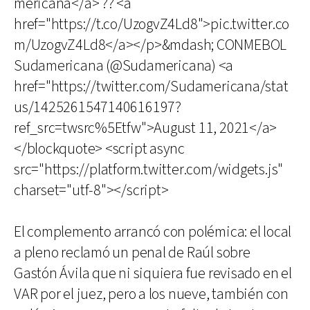
mericana</a> ?? <a
href="https://t.co/UzogvZ4Ld8">pic.twitter.co
m/UzogvZ4Ld8</a></p>&mdash; CONMEBOL
Sudamericana (@Sudamericana) <a
href="https://twitter.com/Sudamericana/stat
us/1425261547140616197?
ref_src=twsrc%5Etfw">August 11, 2021</a>
</blockquote> <script async
src="https://platform.twitter.com/widgets.js"
charset="utf-8"></script>
El complemento arrancó con polémica: el local
a pleno reclamó un penal de Raúl sobre
Gastón Ávila que ni siquiera fue revisado en el
VAR por el juez, pero a los nueve, también con