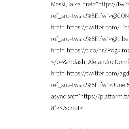
Messi, la <a href="https://t
ref_src=twsrc%5Etfw">@CO
href="https://twitter.com/Lib
ref_src=twsrc%5Etfw">@Liber
href="https://t.co/nrZPogkl
</p>&mdash; Alejandro Dom
href="https://twitter.com/a
ref_src=twsrc%5Etfw">June 5
async src="https://platform.t
8"></script>