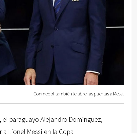
Conmebol también le abre las puertas a Messi.
, el paraguayo Alejandro Domínguez,
 a Lionel Messi en la Copa