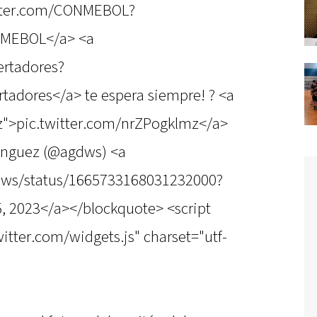
witter.com/CONMEBOL?
NMEBOL</a> <a
ertadores?
tadores</a> te espera siempre! ? <a
mz">pic.twitter.com/nrZPogklmz</a>
ínguez (@agdws) <a
gdws/status/1665733168031232000?
, 2023</a></blockquote> <script
witter.com/widgets.js" charset="utf-