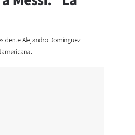
a Messi: "La
presidente Alejandro Domínguez
udamericana.