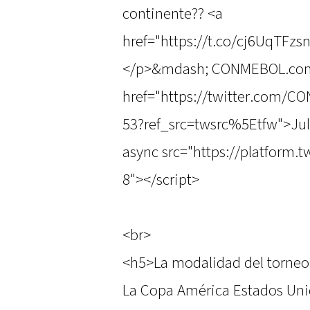
continente?? <a
href="https://t.co/cj6UqTFzs
</p>&mdash; CONMEBOL.co
href="https://twitter.com/
53?ref_src=twsrc%5Etfw">Jul
async src="https://platform.t
8"></script>
<br>
<h5>La modalidad del torne
La Copa América Estados Unid