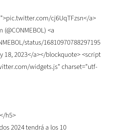
n">pic.twitter.com/cj6UqTFzsn</a>
m (@CONMEBOL) <a
CONMEBOL/status/16810970788297195
y 18, 2023</a></blockquote> <script
witter.com/widgets.js" charset="utf-
o</h5>
os 2024 tendrá a los 10