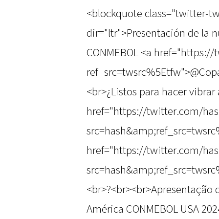
<blockquote class="twitter-t
dir="ltr">Presentación de la n
CONMEBOL <a href="https://
ref_src=twsrc%5Etfw">@Copa
<br>¿Listos para hacer vibrar
href="https://twitter.com/ha
src=hash&amp;ref_src=twsrc
href="https://twitter.com/h
src=hash&amp;ref_src=twsr
<br>?<br><br>Apresentação d
América CONMEBOL USA 2024?