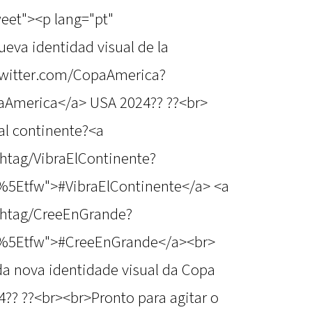
weet"><p lang="pt"
ueva identidad visual de la
twitter.com/CopaAmerica?
America</a> USA 2024?? ??<br>
 al continente?<a
shtag/VibraElContinente?
%5Etfw">#VibraElContinente</a> <a
ashtag/CreeEnGrande?
c%5Etfw">#CreeEnGrande</a><br>
a nova identidade visual da Copa
? ??<br><br>Pronto para agitar o