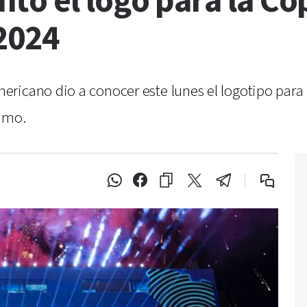
tó el logo para la C
2024
ricano dio a conocer este lunes el logotipo para
ximo.