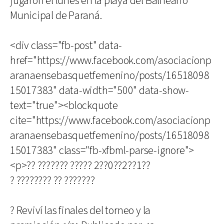
jugaron el lunes en la playa del Balneario
Municipal de Paraná.
<div class="fb-post" data-
href="https://www.facebook.com/asociacionp
aranaensebasquetfemenino/posts/16518098
15017383" data-width="500" data-show-
text="true"><blockquote
cite="https://www.facebook.com/asociacionp
aranaensebasquetfemenino/posts/16518098
15017383" class="fb-xfbml-parse-ignore">
<p>?? ??????? ????? 2??0??2??1??
? ???????? ?? ???????
? Reviví las finales del torneo y la