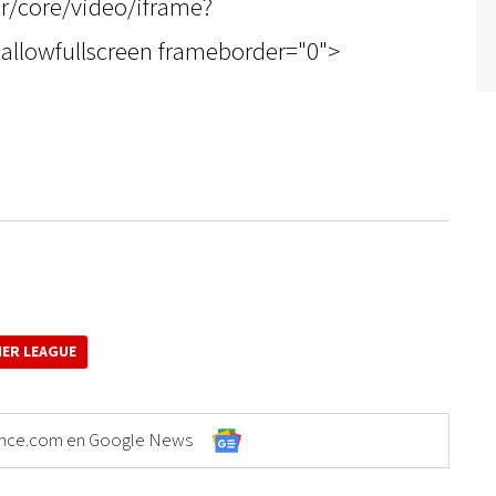
r/core/video/iframe?
allowfullscreen frameborder="0">
IER LEAGUE
Elonce.com en Google News