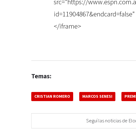
src="https://www.espn.com.a
id=11904867&endcard=false" 
</iframe>
Temas:
CRISTIAN ROMERO
MARCOS SENESI
PREM
Seguí las noticias de 