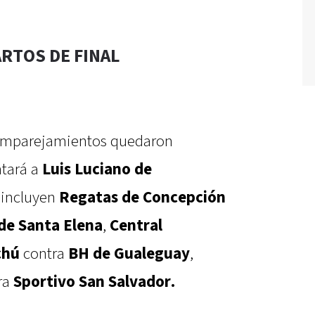
RTOS DE FINAL
 emparejamientos quedaron
ntará a
Luis Luciano de
s incluyen
Regatas de Concepción
de Santa Elena
,
Central
chú
contra
BH de Gualeguay
,
ra
Sportivo San Salvador.