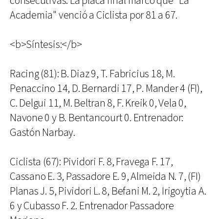
consecutivas. La placa final marco que "La
Academia" venció a Ciclista por 81 a 67.
<b>Síntesis:</b>
Racing (81): B. Diaz 9, T. Fabricius 18, M.
Penaccino 14, D. Bernardi 17, P. Mander 4 (FI),
C. Delgui 11, M. Beltran 8, F. Kreik 0, Vela 0,
Navone 0 y B. Bentancourt 0. Entrenador:
Gastón Narbay.
Ciclista (67): Pividori F. 8, Fravega F. 17,
Cassano E. 3, Passadore E. 9, Almeida N. 7, (FI)
Planas J. 5, Pividori L. 8, Befani M. 2, Irigoytia A.
6 y Cubasso F. 2. Entrenador Passadore